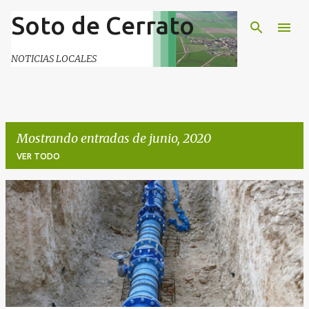
Soto de Cerrato
Ir al contenido principal
NOTICIAS LOCALES
Mostrando entradas de junio, 2020
VER TODO
E
n
t
r
a
d